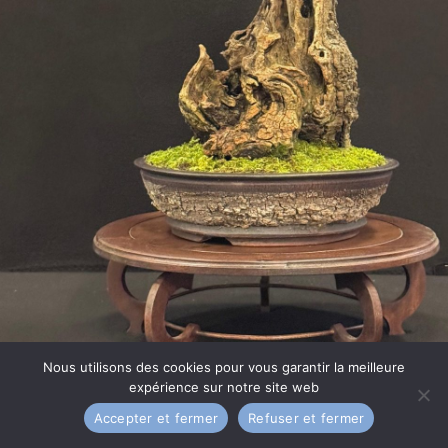
Nous utilisons des cookies pour vous garantir la meilleure
Qui sommes-nous ?
Galerie
Mentions légales
expérience sur notre site web
Nous trouver
Contact
Accepter et fermer
Refuser et fermer