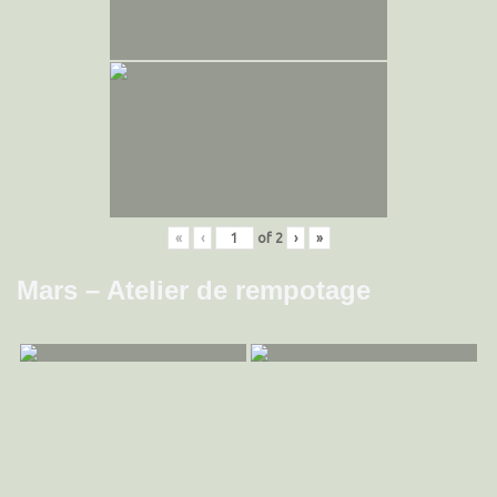
«
‹
of
2
›
»
Mars – Atelier de rempotage