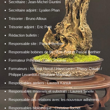
Secrétaire : Jean-Michel Giuntini
Secrétaire adjoint : Lyailen Phan
Trésorier : Bruno Allioux
Trésorier adjoint : Eric Petit
Rédaction bulletin :
Responsable site : Pascal Berthier
Responsable bobines de fils : Eric Petit et Pascal Berthier
Formateur Principal : Gilles Thomas
Formateurs : Nicolas Hervé / Henri Leon / Thierry Claude /
Philippe Levardon / Stéphane Mansaud
Responsables ateliers : Laurent Kaniuk
Responsables matériels et substrats : Laurent Sinelle
Responsable des relations avec les nouveaux adhérents:
Responsables bibliothèque : Christine Tochet