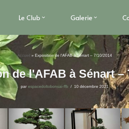
Le Club
Galerie
C
Accueil
»
Exposition de l'AFAB à Sénart – 7/10/2014
n de l'AFAB à Sénart –
par
espacedoltobonsai-ffb
10 décembre 2021