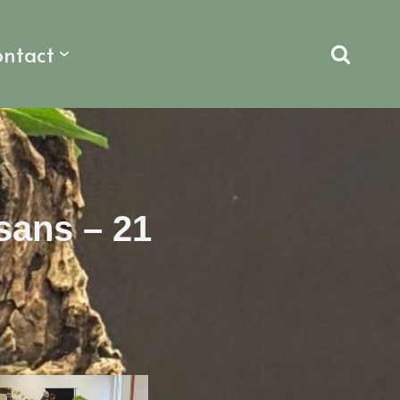
ontact
rsans – 21