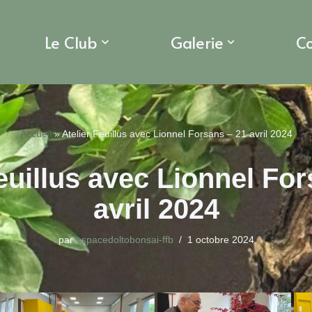
Le Club
Galerie
C
Accueil
»
Atelier Feuillus avec Lionnel Forsans – 21 avril 2024
euillus avec Lionnel Fo
avril 2024
par
espacedoltobonsai-ffb
1 octobre 2024