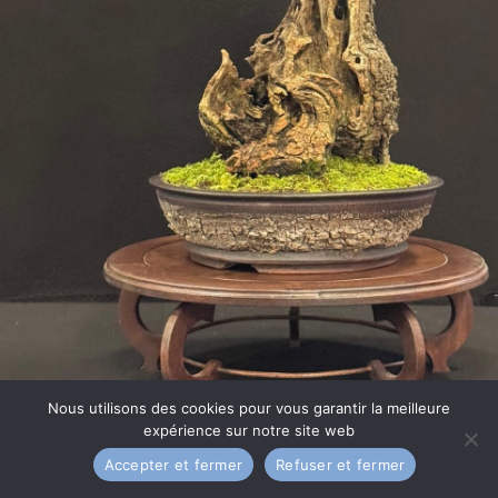
Nous utilisons des cookies pour vous garantir la meilleure
Qui sommes-nous ?
Galerie
Mentions légales
expérience sur notre site web
Nous trouver
Contact
Accepter et fermer
Refuser et fermer